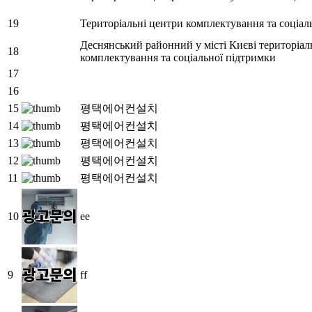
19
Територіальні центри комплектування та соціал
Деснянський районний у місті Києві територіа
18
комплектування та соціальної підтримки
17
16
15
평택에어컨설치
14
평택에어컨설치
13
평택에어컨설치
12
평택에어컨설치
11
평택에어컨설치
10
ee
9
ff