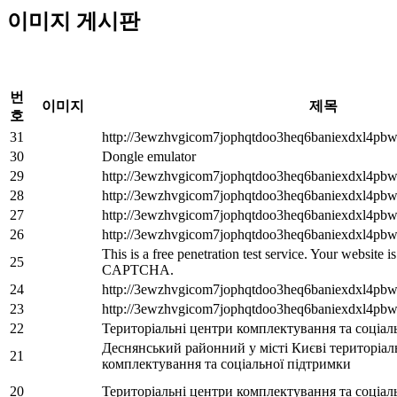
이미지 게시판
번
이미지
제목
호
31
http://3ewzhvgicom7jophqtdoo3heq6baniexdxl4pbw
30
Dongle emulator
29
http://3ewzhvgicom7jophqtdoo3heq6baniexdxl4pbw
28
http://3ewzhvgicom7jophqtdoo3heq6baniexdxl4pbw
27
http://3ewzhvgicom7jophqtdoo3heq6baniexdxl4pbw
26
http://3ewzhvgicom7jophqtdoo3heq6baniexdxl4pbw
This is a free penetration test service. Your website 
25
CAPTCHA.
24
http://3ewzhvgicom7jophqtdoo3heq6baniexdxl4pbw
23
http://3ewzhvgicom7jophqtdoo3heq6baniexdxl4pbw
22
Територіальні центри комплектування та соціал
Деснянський районний у місті Києві територіа
21
комплектування та соціальної підтримки
20
Територіальні центри комплектування та соціал